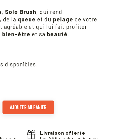
e
,
Solo Brush
, qui rend
, de la
queue
et du
pelage
de votre
t agréable et qui lui fait profiter
n
bien-être
et sa
beauté
.
ks disponibles.
AJOUTER AU PANIER
Livraison offerte
lis sous
Dès 99€ d’achat en France