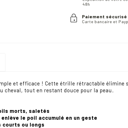
48h
Paiement sécurisé
Carte bancaire et Pay
imple et efficace
! Cette
é
trille r
é
tractable
é
limine 
 cheval, tout en restant douce pour la peau.
oils morts, saletés
enlève le poil accumulé en un geste
s courts ou longs