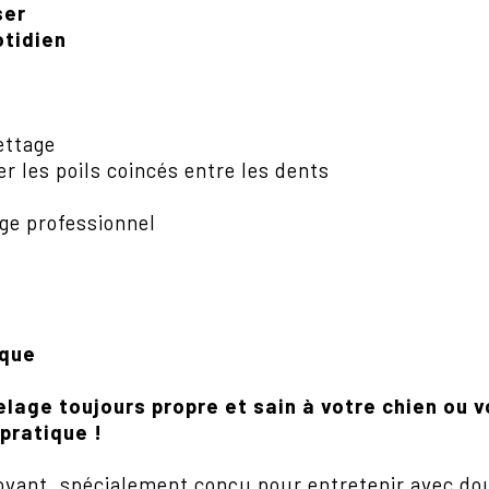
ser
otidien
ettage
r les poils coincés entre les dents
age professionnel
ique
elage toujours propre et sain à votre chien ou 
 pratique !
ovant, spécialement conçu pour entretenir avec dou