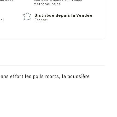
métropolitaine
Distribué depuis la Vendée
pal
France
sans effort les poils morts, la poussi
è
re