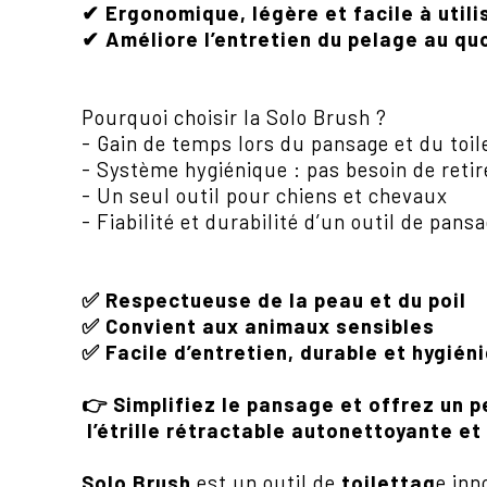
Ergonomique, légère et facile à utili
✔
Améliore l’entretien du pelage au qu
✔
Pourquoi choisir la Solo Brush ?
- Gain de temps lors du pansage et du toil
- Système hygiénique : pas besoin de retire
- Un seul outil pour chiens et chevaux
- Fiabilité et durabilité d’un outil de pans
Respectueuse de la peau et du poil
✅
Convient aux animaux sensibles
✅
Facile d’entretien, durable et hygién
✅
Simplifiez le pansage et offrez un p
👉
l’étrille rétractable autonettoyante et
Solo Brush
est un outil de
toilettag
e inn