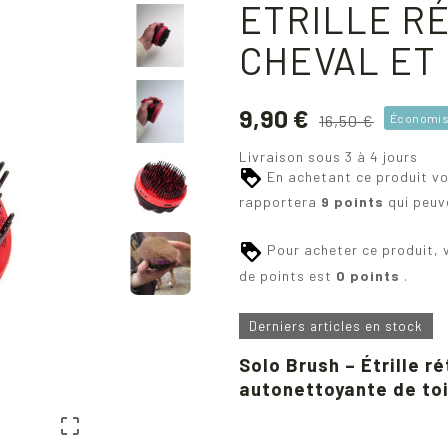
ETRILLE R
CHEVAL ET
9,90 €
16,50 €
Économis
Livraison sous 3 à 4 jours
En achetant ce produit v
rapportera
9
points
qui peuv
Pour acheter ce produit, 
de points est
0 points
.
Derniers articles en stock
Solo Brush – Étrille r
autonettoyante de to
