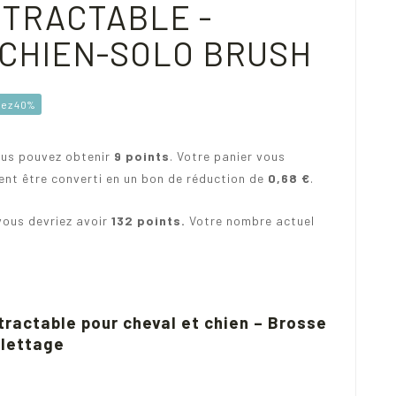
ÉTRACTABLE -
 CHIEN-SOLO BRUSH
ez 40%
ous pouvez obtenir
9
points
. Votre panier vous
ent être converti en un bon de réduction de
0,68 €
.
vous devriez avoir
132
points.
Votre nombre actuel
étractable pour cheval et chien – Brosse
ilettage