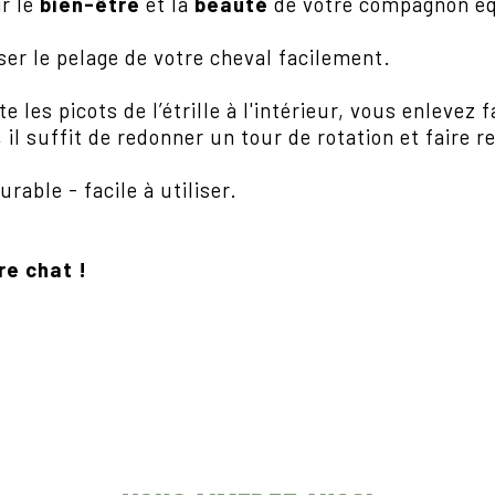
ir le
bien-être
et la
beauté
de votre compagnon éq
ser le pelage de votre cheval facilement.
 les picots de l’étrille à l'intérieur, vous enlevez 
il suffit de redonner un tour de rotation et faire res
rable - facile à utiliser.
re chat !