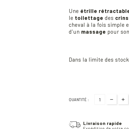
Une
étrille rétractabl
le
toilettage
des
crins
cheval à la fois simple e
d’un
massage
pour so
Dans la limite des stoc
QUANTITÉ :
Livraison rapide
Expédition de votre co