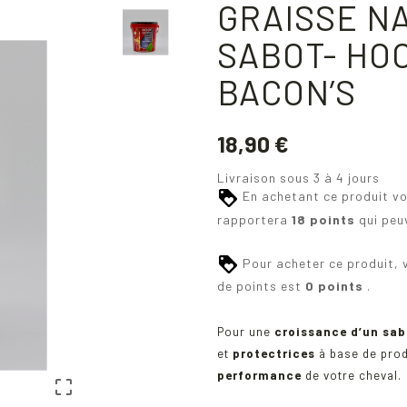
GRAISSE N
SABOT- HOO
BACON’S
18,90 €
Livraison sous 3 à 4 jours
En achetant ce produit v
rapportera
18
points
qui peu
Pour acheter ce produit, 
de points est
0 points
.
Pour une
croissance d’un sab
et
protectrices
à base de prod
performance
de votre cheval.
