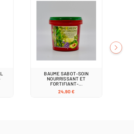
AL
BAUME SABOT-SOIN
-
NOURRISSANT ET
BL
FORTIFIANT-...
24,90 €