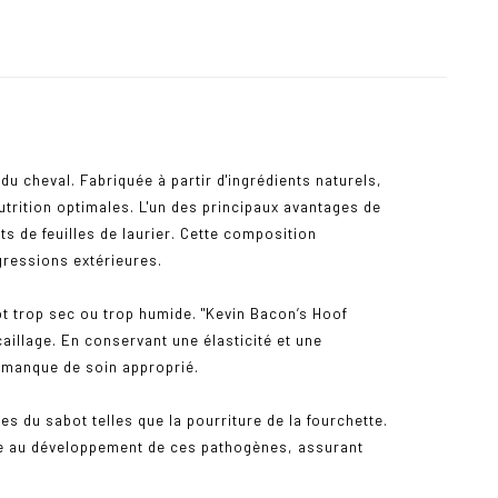
u cheval. Fabriquée à partir d'ingrédients naturels,
utrition optimales. L'un des principaux avantages de
ts de feuilles de laurier. Cette composition
agressions extérieures.
ot trop sec ou trop humide. "Kevin Bacon’s Hoof
caillage. En conservant une élasticité et une
n manque de soin approprié.
 du sabot telles que la pourriture de la fourchette.
able au développement de ces pathogènes, assurant