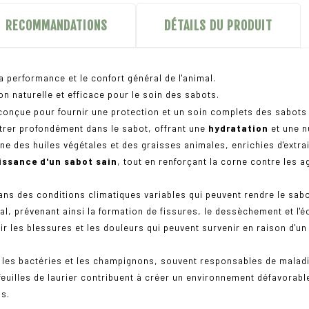
RECOMMANDATIONS
DÉTAILS DU PRODUIT
a performance et le confort général de l'animal.
n naturelle et efficace pour le soin des sabots.
conçue pour fournir une protection et un soin complets des sabots d
étrer profondément dans le sabot, offrant une
hydratation
et une n
e des huiles végétales et des graisses animales, enrichies d'extrai
issance d'un sabot sain
, tout en renforçant la corne contre les 
ans des conditions climatiques variables qui peuvent rendre le sab
al, prévenant ainsi la formation de fissures, le dessèchement et l'é
r les blessures et les douleurs qui peuvent survenir en raison d'u
 les bactéries et les champignons, souvent responsables de maladies
e feuilles de laurier contribuent à créer un environnement défavor
ns.